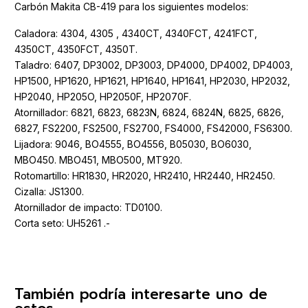
Carbón Makita CB-419 para los siguientes modelos:
Caladora: 4304, 4305 , 4340CT, 4340FCT, 4241FCT,
4350CT, 4350FCT, 4350T.
Taladro: 6407, DP3002, DP3003, DP4000, DP4002, DP4003,
HP1500, HP1620, HP1621, HP1640, HP1641, HP2030, HP2032,
HP2040, HP205O, HP2050F, HP2070F.
Atornillador: 6821, 6823, 6823N, 6824, 6824N, 6825, 6826,
6827, FS2200, FS2500, FS2700, FS4000, FS42000, FS6300.
Lijadora: 9046, BO4555, BO4556, B05030, BO6030,
MBO450. MBO451, MBO500, MT920.
Rotomartillo: HR1830, HR2020, HR2410, HR2440, HR2450.
Cizalla: JS1300.
Atornillador de impacto: TD0100.
Corta seto: UH5261 .-
También podría interesarte uno de