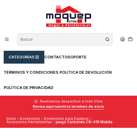
CATEGORÍAS
CONTACTO
SOPORTE
TÉRMINOS Y CONDICIONES.
POLÍTICA DE DEVOLUCIÓN
POLÍTICA DE PRIVACIDAD
Realizamos despachos a todo Chile
Revisa aquí nuestros terminos de envío
Inicio
Accesorios
Accesorios para Equipos
Accesorios Herramientas
juego Carbones CB-419 Makita