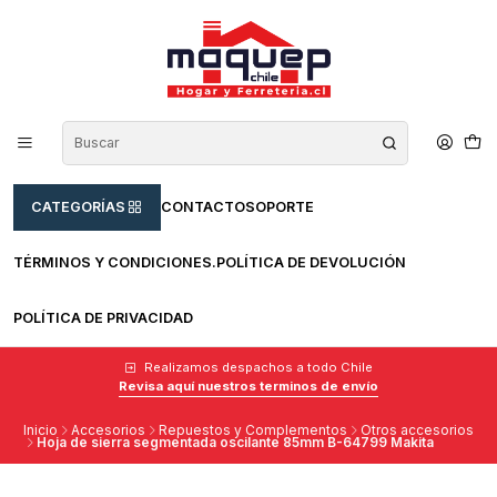
CATEGORÍAS
CONTACTO
SOPORTE
TÉRMINOS Y CONDICIONES.
POLÍTICA DE DEVOLUCIÓN
POLÍTICA DE PRIVACIDAD
Realizamos despachos a todo Chile
Revisa aquí nuestros terminos de envío
Inicio
Accesorios
Repuestos y Complementos
Otros accesorios
Hoja de sierra segmentada oscilante 85mm B-64799 Makita