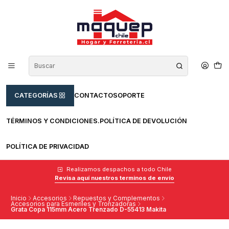
CATEGORÍAS
CONTACTO
SOPORTE
TÉRMINOS Y CONDICIONES.
POLÍTICA DE DEVOLUCIÓN
POLÍTICA DE PRIVACIDAD
Realizamos despachos a todo Chile
Revisa aquí nuestros terminos de envío
Inicio
Accesorios
Repuestos y Complementos
Accesorios para Esmeriles y Tronzadoras
Grata Copa 115mm Acero Trenzado D-55413 Makita