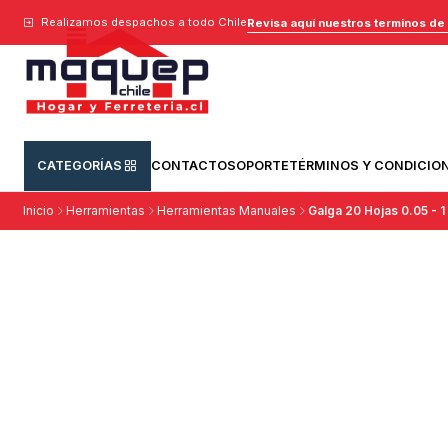
Realizamos despachos a todo Chile
Revisa aquí nuestros terminos de
CATEGORÍAS
CONTACTO
SOPORTE
TÉRMINOS Y CONDICIO
Inicio
Herramientas
Herramientas Manuales
Galga 20 Hojas 0.05 - 