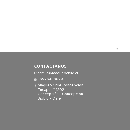
CONTÁCTANOS
camila@maquepchile.cl
56996400698
Maquep Chile Concepción
Tucapel # 1202
Concepción - Concepción
Biobío - Chile