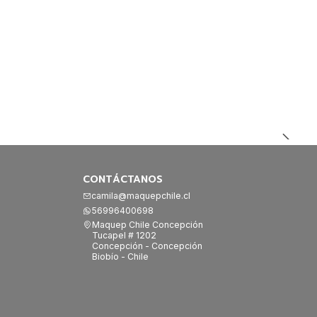
CONTÁCTANOS
camila@maquepchile.cl
56996400698
Maquep Chile Concepción
Tucapel # 1202
Concepción - Concepción
Biobío - Chile