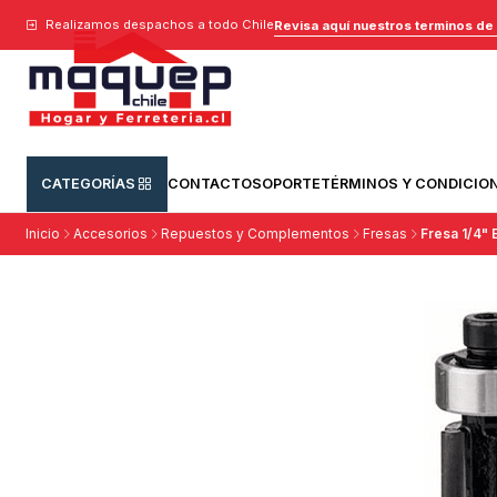
Realizamos despachos a todo Chile
Revisa aquí nuestros terminos de
CATEGORÍAS
CONTACTO
SOPORTE
TÉRMINOS Y CONDICIO
Inicio
Accesorios
Repuestos y Complementos
Fresas
Fresa 1/4"