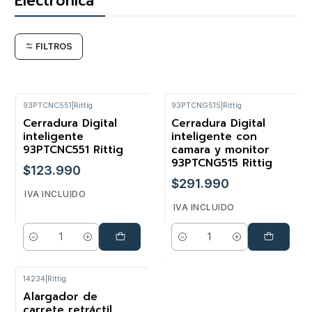
Electrónica
FILTROS
93PTCNC551
|
Rittig
93PTCNG515
|
Rittig
Cerradura Digital
Cerradura Digital
inteligente
inteligente con
93PTCNC551 Rittig
camara y monitor
93PTCNG515 Rittig
$123.990
$291.990
IVA INCLUIDO
IVA INCLUIDO
Cantidad
Cantidad
14234
|
Rittig
Alargador de
carrete retráctil