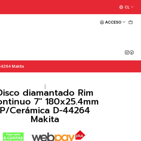
CL
ACCESO
44264 Makita
|
Disco diamantado Rim
ontinuo 7" 180x25.4mm
P/Cerámica D-44264
Makita