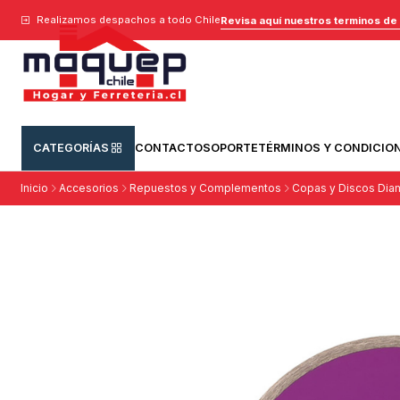
Realizamos despachos a todo Chile
Revisa aquí nuestros terminos de
CATEGORÍAS
CONTACTO
SOPORTE
TÉRMINOS Y CONDICIO
Inicio
Accesorios
Repuestos y Complementos
Copas y Discos Dia