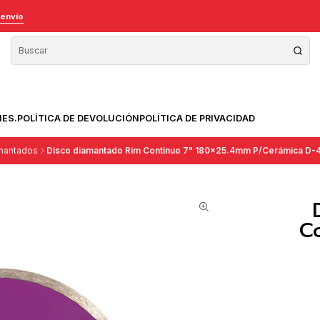
 envío
NES.
POLÍTICA DE DEVOLUCIÓN
POLÍTICA DE PRIVACIDAD
mantados
Disco diamantado Rim Continuo 7" 180x25.4mm P/Cerámica D-
C