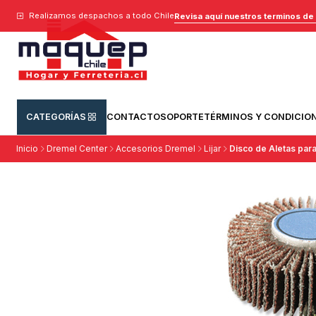
Realizamos despachos a todo Chile
Revisa aquí nuestros terminos de
CATEGORÍAS
CONTACTO
SOPORTE
TÉRMINOS Y CONDICIO
Inicio
Dremel Center
Accesorios Dremel
Lijar
Disco de Aletas para