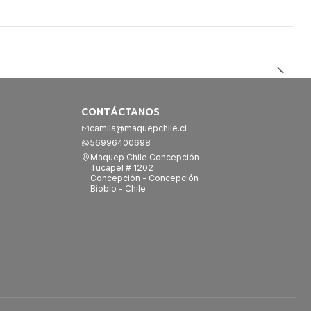
CONTÁCTANOS
camila@maquepchile.cl
56996400698
Maquep Chile Concepción
Tucapel # 1202
Concepción - Concepción
Biobío - Chile