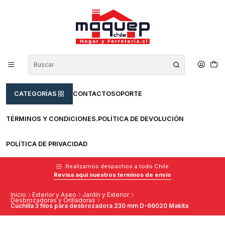
CATEGORÍAS
CONTACTO
SOPORTE
TÉRMINOS Y CONDICIONES.
POLÍTICA DE DEVOLUCIÓN
POLÍTICA DE PRIVACIDAD
Realizamos despachos a todo Chile
Revisa aquí nuestros terminos de envío
Inicio
Exterior y Aseo
Jardín y Exterior
Desbrozadoras y Orilladoras
Cuchilla 3 filos para desbrozadora 230 mm D-66020 Makita