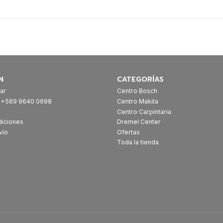
N
CATEGORÍAS
ar
Centro Bosch
: +569 9640 0698
Centro Makita
Centro Carpintaria
diciones
Dremel Center
vío
Ofertas
Toda la tienda