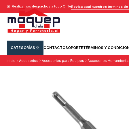
Realizamos despachos a todo Chile
Revisa aquí nuestros terminos de
CATEGORÍAS
CONTACTO
SOPORTE
TÉRMINOS Y CONDICIO
Inicio
Accesorios
Accesorios para Equipos
Accesorios Herramienta