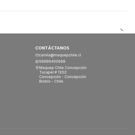
CONTÁCTANOS
camila@maquepchile.cl
56996400698
Maquep Chile Concepción
Tucapel # 1202
Concepción - Concepción
Biobío - Chile