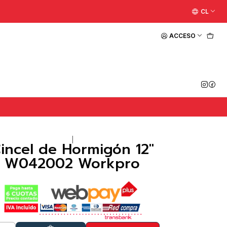
CL
ACCESO
|
incel de Hormigón 12"
W042002 Workpro