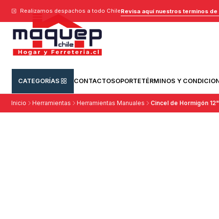
Realizamos despachos a todo Chile
Revisa aquí nuestros terminos de
CATEGORÍAS
CONTACTO
SOPORTE
TÉRMINOS Y CONDICIO
Inicio
Herramientas
Herramientas Manuales
Cincel de Hormigón 1