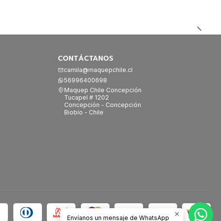
CONTÁCTANOS
camila@maquepchile.cl
56996400698
Maquep Chile Concepción
Tucapel # 1202
Concepción - Concepción
Biobío - Chile
Envíanos un mensaje de WhatsApp