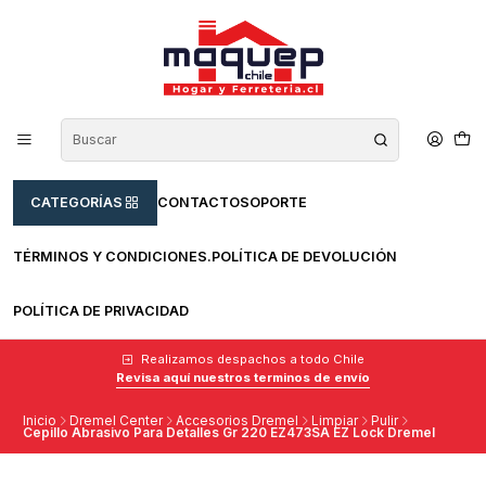
CATEGORÍAS
CONTACTO
SOPORTE
TÉRMINOS Y CONDICIONES.
POLÍTICA DE DEVOLUCIÓN
POLÍTICA DE PRIVACIDAD
Realizamos despachos a todo Chile
Revisa aquí nuestros terminos de envío
Inicio
Dremel Center
Accesorios Dremel
Limpiar
Pulir
Cepillo Abrasivo Para Detalles Gr 220 EZ473SA EZ Lock Dremel