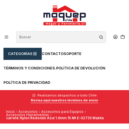
CATEGORÍAS
CONTACTO
SOPORTE
TÉRMINOS Y CONDICIONES.
POLÍTICA DE DEVOLUCIÓN
POLÍTICA DE PRIVACIDAD
Realizamos despachos a todo Chile
Revisa aquí nuestros terminos de envío
Inicio
Accesorios
Accesorios para Equipos
Accesorios Herramientas
carrete Nylon Redondo Azul 1.6mm 15 Mt E-02733 Makita