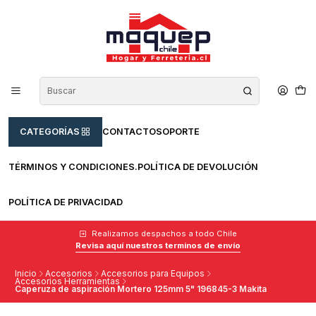
CATEGORÍAS
CONTACTO
SOPORTE
TÉRMINOS Y CONDICIONES.
POLÍTICA DE DEVOLUCIÓN
POLÍTICA DE PRIVACIDAD
Realizamos despachos a todo Chile
Revisa aquí nuestros terminos de envío
Inicio
Accesorios
Accesorios para Equipos
Accesorios Herramientas
Caperuza de aspiración Mortero 125mm 5" 196845-3 Makita