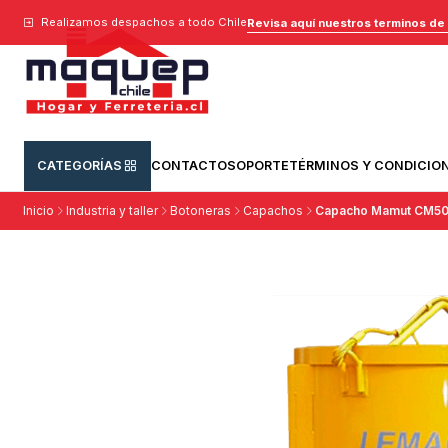
Realizamos despachos a todo Chile
Revisa aquí nuestros terminos de
CATEGORÍAS
CONTACTO
SOPORTE
TÉRMINOS Y CONDICIO
Inicio
Industria y taller
Botoneras
Capachos
Capacho Mamut CM5