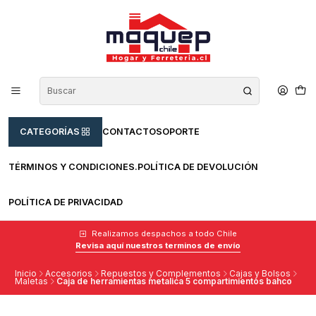
CATEGORÍAS
CONTACTO
SOPORTE
TÉRMINOS Y CONDICIONES.
POLÍTICA DE DEVOLUCIÓN
POLÍTICA DE PRIVACIDAD
Realizamos despachos a todo Chile
Revisa aquí nuestros terminos de envío
Inicio
Accesorios
Repuestos y Complementos
Cajas y Bolsos
Maletas
Caja de herramientas metalica 5 compartimientos bahco