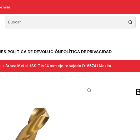
 envío
NES.
POLÍTICA DE DEVOLUCIÓN
POLÍTICA DE PRIVACIDAD
s
Broca Metal HSS-Tin 14 mm eje rebajado D-65741 Makita
B