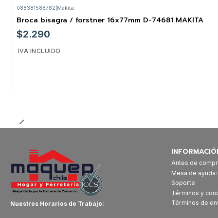
088381588782
|
Makita
Broca bisagra / forstner 16x77mm D-74681 MAKITA
$2.290
IVA INCLUIDO
Cantidad
INFORMACIÓ
Antes de compr
Mesa de ayuda
Soporte
Términos y con
Términos de en
Nuestros Horarios de Trabajo: