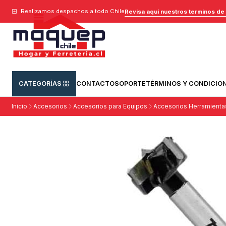
Realizamos despachos a todo Chile
Revisa aquí nuestros terminos de
CATEGORÍAS
CONTACTO
SOPORTE
TÉRMINOS Y CONDICIO
Inicio
Accesorios
Accesorios para Equipos
Accesorios Herramienta