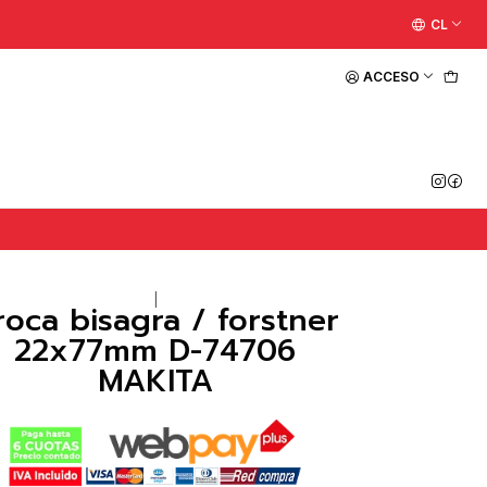
CL
ACCESO
|
roca bisagra / forstner
22x77mm D-74706
MAKITA