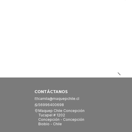
CONTÁCTANOS
camila@maquepchile.cl
56996400698
Maquep Chile Concepción
Tucapel # 1202
Concepción - Concepción
Biobío - Chile