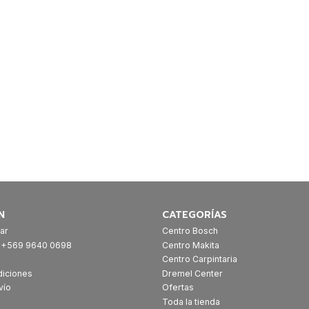
N
CATEGORÍAS
ar
Centro Bosch
: +569 9640 0698
Centro Makita
Centro Carpintaria
diciones
Dremel Center
vío
Ofertas
Toda la tienda