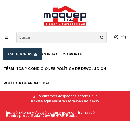
CATEGORÍAS
CONTACTO
SOPORTE
TÉRMINOS Y CONDICIONES.
POLÍTICA DE DEVOLUCIÓN
POLÍTICA DE PRIVACIDAD
Realizamos despachos a todo Chile
Revisa aquí nuestros terminos de envío
Inicio
Exterior y Aseo
Jardín y Exterior
Bombas
Bomba presurizada 120w RB-PRE1 Redbo